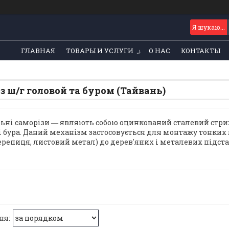
ГЛАВНАЯ
ТОВАРЫ И УСЛУГИ
О НАС
КОНТАКТЫ
з ш/г головой та буром (Тайвань)
ьні саморізи ― являють собою оцинкований сталевий стр
і бура. Даний механізм застосовується для монтажу тонких 
репиця, листовий метал) до дерев'яних і металевих підста