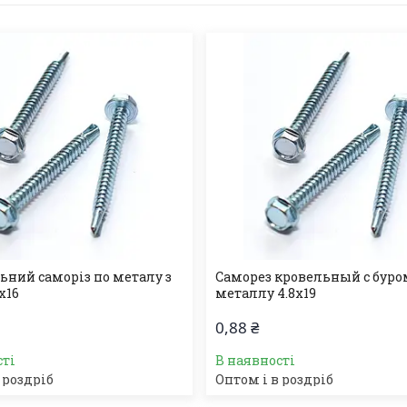
ьний саморіз по металу з
Саморез кровельный с буро
х16
металлу 4.8х19
0,88 ₴
сті
В наявності
 роздріб
Оптом і в роздріб