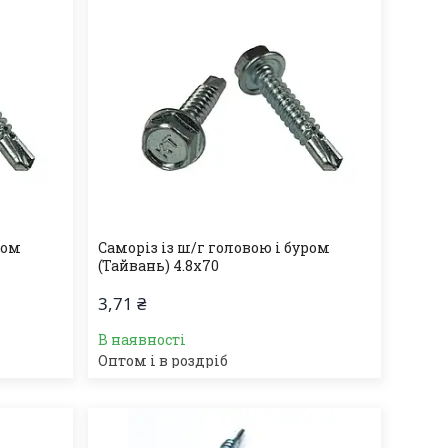
ром
Саморіз із ш/г головою і буром
(Тайвань) 4.8х70
3,71 ₴
В наявності
Оптом і в роздріб