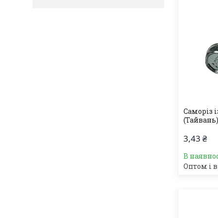
Саморіз і
(Тайвань)
3,43 ₴
В наявно
Оптом і в