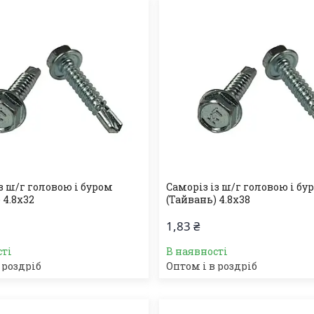
з ш/г головою і буром
Саморіз із ш/г головою і бу
 4.8х32
(Тайвань) 4.8х38
1,83 ₴
сті
В наявності
 роздріб
Оптом і в роздріб