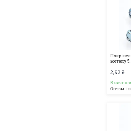
Покрівел
металу 5.
2,92 ₴
В наявно
Оптом і в