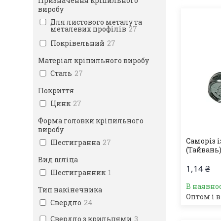
Призначення кріпильного
виробу
Для листового металу та
металевих профілів
27
Покрівельний
27
Матеріал кріпильного виробу
Сталь
27
Покриття
Цинк
27
Форма головки кріпильного
виробу
Саморіз і
Шестигранна
27
(Тайвань)
Вид шліца
1,14 ₴
Шестигранник
1
В наявно
Тип накінечника
Оптом і в
Свердло
24
Свердло з крильцями
3