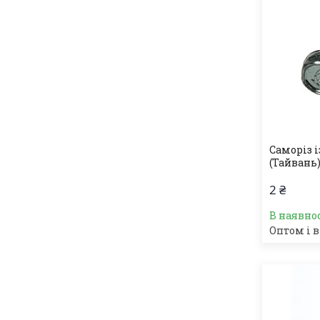
Саморіз і
(Тайвань)
2 ₴
В наявно
Оптом і в