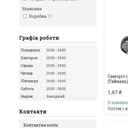
Упаковка
Коробка
27
Графік роботи
Понеділок
10:00
19:00
Вівторок
10:00
19:00
Середа
10:00
19:00
Четвер
10:00
19:00
Саморіз і
Пʼятниця
10:00
19:00
(Тайвань)
Субота
10:00
18:00
1,67 ₴
Неділя
Вихідний
В наявно
Оптом і в
Контакти