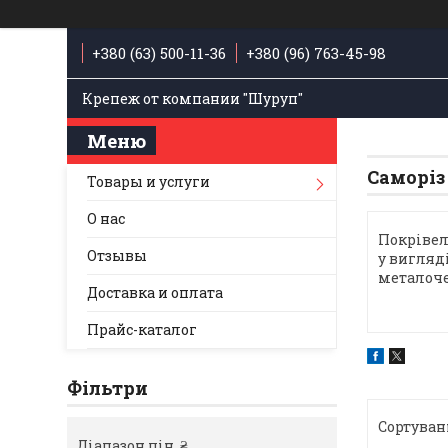
+380 (63) 500-11-36
+380 (96) 763-45-98
Крепеж от компании "Шуруп"
Саморіз 
Товары и услуги
О нас
Покрівел
Отзывы
у вигляд
металоче
Доставка и оплата
Прайс-каталог
Фільтри
Діапазон цін, ₴