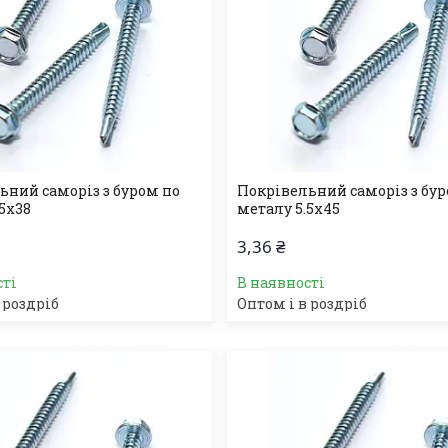
ьний саморіз з буром по
Покрівельний саморіз з бур
5х38
металу 5.5х45
3,36 ₴
сті
В наявності
 роздріб
Оптом і в роздріб