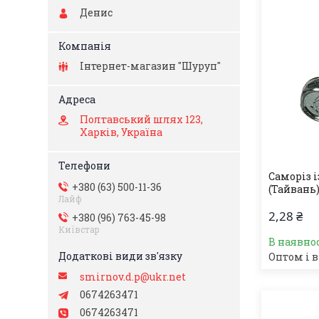
Денис
Інтернет-магазин "Шуруп"
Полтавський шлях 123,
Харків, Україна
Саморіз і
+380 (63) 500-11-36
(Тайвань)
Лайф
2,28 ₴
+380 (96) 763-45-98
Київстар
В наявно
Оптом і в
smirnov.d.p@ukr.net
0674263471
0674263471