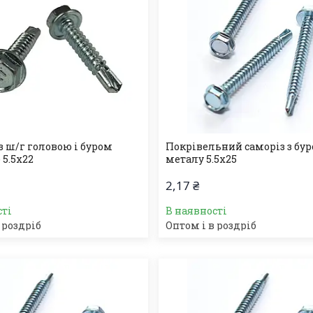
з ш/г головою і буром
Покрівельний саморіз з бур
 5.5х22
металу 5.5х25
2,17 ₴
сті
В наявності
 роздріб
Оптом і в роздріб