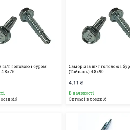
з ш/г головою і буром
Саморіз із ш/г головою і бу
 4.8х75
(Тайвань) 4.8х90
4,11 ₴
сті
В наявності
 роздріб
Оптом і в роздріб