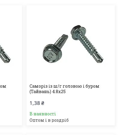
ром
Саморіз із ш/г головою і буром
(Тайвань) 4.8х25
1,38 ₴
В наявності
Оптом і в роздріб