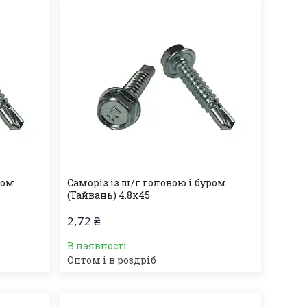
ром
Саморіз із ш/г головою і буром
(Тайвань) 4.8х45
2,72 ₴
В наявності
Оптом і в роздріб