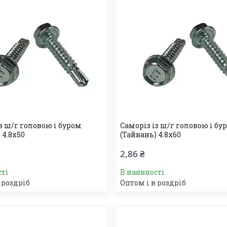
з ш/г головою і буром
Саморіз із ш/г головою і бу
 4.8х50
(Тайвань) 4.8х60
2,86 ₴
сті
В наявності
 роздріб
Оптом і в роздріб