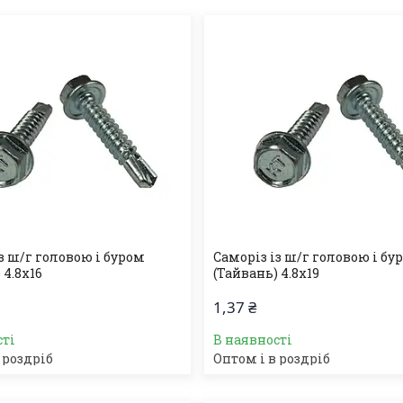
з ш/г головою і буром
Саморіз із ш/г головою і бу
 4.8х16
(Тайвань) 4.8х19
1,37 ₴
сті
В наявності
 роздріб
Оптом і в роздріб