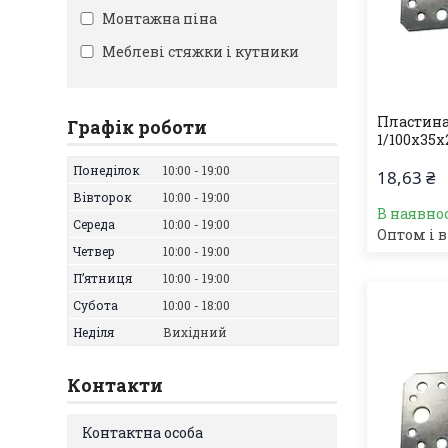
Монтажна піна
Меблеві стяжки і кутники
Пластина
Графік роботи
1/100х35х
Понеділок
10:00
19:00
18,63 ₴
Вівторок
10:00
19:00
В наявно
Середа
10:00
19:00
Оптом і в
Четвер
10:00
19:00
Пʼятниця
10:00
19:00
Субота
10:00
18:00
Неділя
Вихідний
Контакти