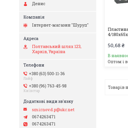
Денис
Інтернет-магазин "Шуруп"
Пластина
4/180х65х
50,68 ₴
Полтавський шлях 123,
Харків, Україна
В наявно
Оптом і в
+380 (63) 500-11-36
Лайф
+380 (96) 763-45-98
Київстар
smirnov.d.p@ukr.net
0674263471
0674263471