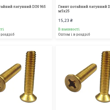
тайний латунний DIN 965
Гвинт потайний латунний D
м5х25
15,23 ₴
сті
В наявності
 роздріб
Оптом і в роздріб