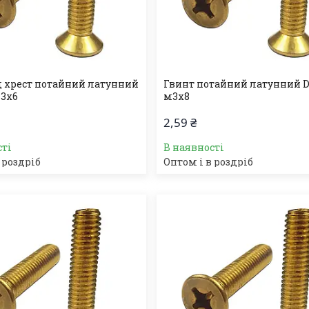
д хрест потайний латунний
Гвинт потайний латунний D
М3х6
м3х8
2,59 ₴
сті
В наявності
 роздріб
Оптом і в роздріб