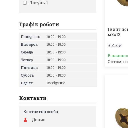
Латунь
1
Графік роботи
Гвинт по
м3х12
Понеділок
10:00
19:00
Вівторок
10:00
19:00
3,43 ₴
Середа
10:00
19:00
В наявно
Четвер
10:00
19:00
Оптом і в
Пʼятниця
10:00
19:00
Субота
10:00
18:00
Неділя
Вихідний
Контакти
Денис