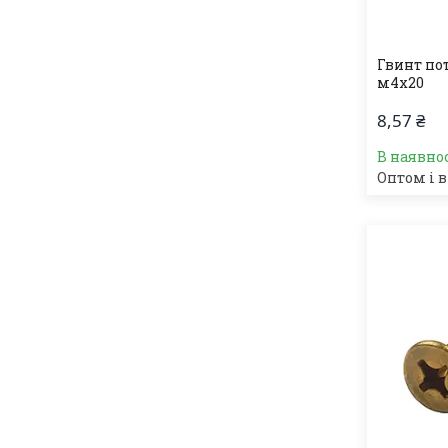
Гвинт по
м4х20
8,57 ₴
В наявно
Оптом і в