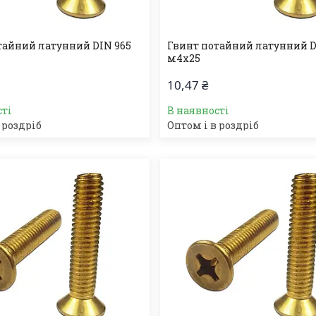
тайний латунний DIN 965
Гвинт потайний латунний D
м4х25
10,47 ₴
сті
В наявності
 роздріб
Оптом і в роздріб