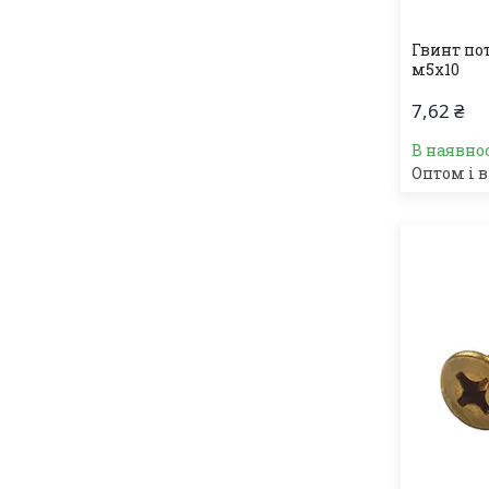
Гвинт по
м5х10
7,62 ₴
В наявно
Оптом і в