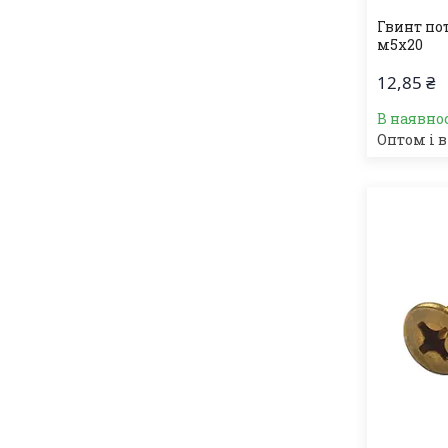
Гвинт по
м5х20
12,85 ₴
В наявно
Оптом і в