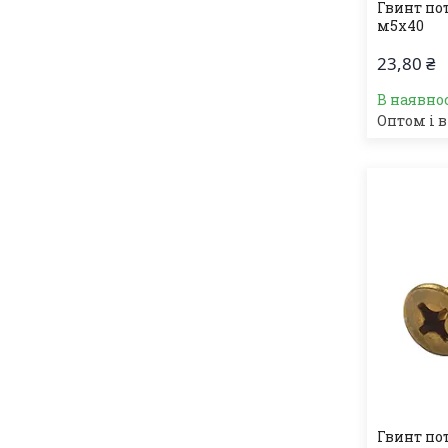
Гвинт по
м5х40
23,80 ₴
В наявно
Оптом і в
Гвинт по