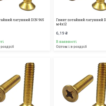
тайний латунний DIN 965
Гвинт потайний латунний D
м4х12
6,19 ₴
сті
В наявності
 роздріб
Оптом і в роздріб