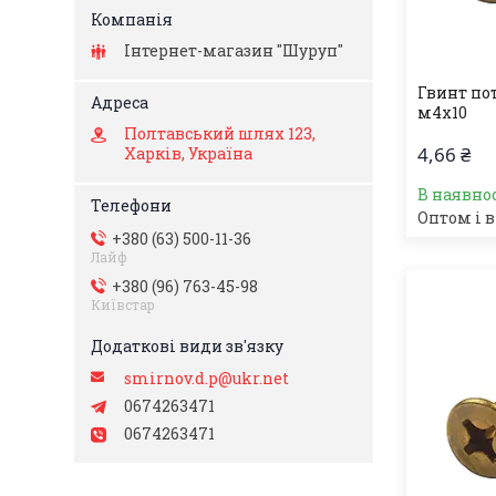
Інтернет-магазин "Шуруп"
Гвинт по
м4х10
Полтавський шлях 123,
4,66 ₴
Харків, Україна
В наявно
Оптом і в
+380 (63) 500-11-36
Лайф
+380 (96) 763-45-98
Київстар
smirnov.d.p@ukr.net
0674263471
0674263471