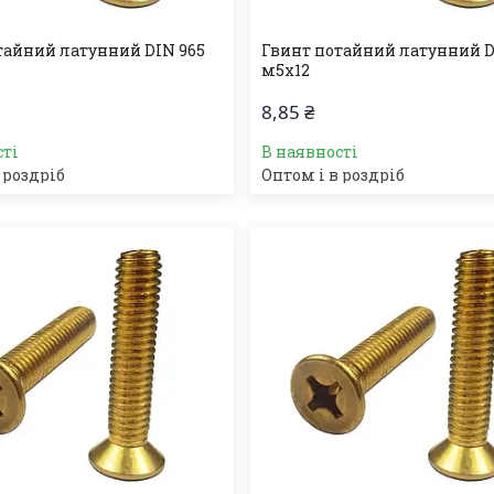
тайний латунний DIN 965
Гвинт потайний латунний D
м5х12
8,85 ₴
сті
В наявності
 роздріб
Оптом і в роздріб