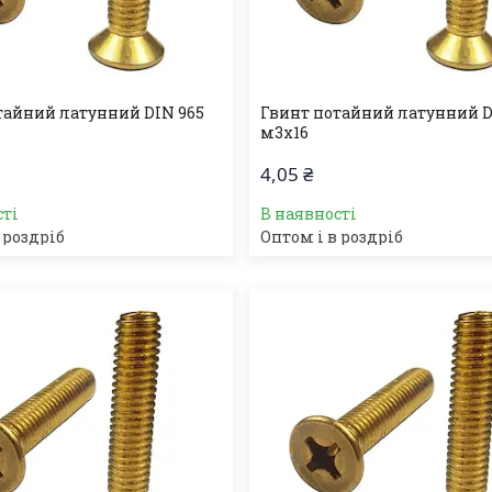
тайний латунний DIN 965
Гвинт потайний латунний D
м3х16
4,05 ₴
сті
В наявності
 роздріб
Оптом і в роздріб