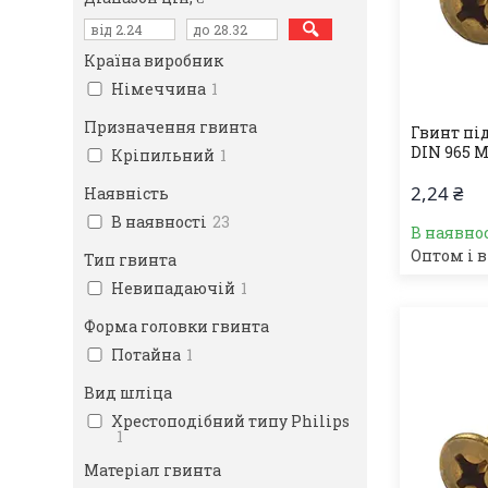
Країна виробник
Німеччина
1
Призначення гвинта
Гвинт пі
DIN 965 
Кріпильний
1
2,24 ₴
Наявність
В наявності
23
В наявно
Оптом і в
Тип гвинта
Невипадаючій
1
Форма головки гвинта
Потайна
1
Вид шліца
Хрестоподібний типу Philips
1
Матеріал гвинта