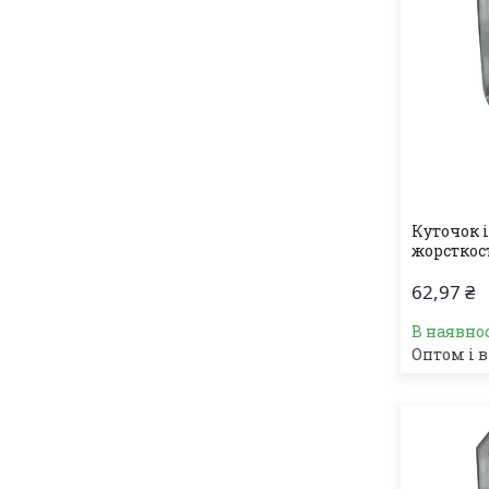
Куточок 
жорсткос
62,97 ₴
В наявно
Оптом і в