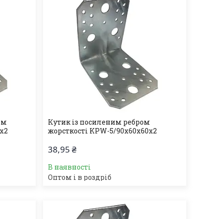
ом
Кутик із посиленим ребром
6х2
жорсткості KPW-5/90х60х60х2
38,95 ₴
В наявності
Оптом і в роздріб