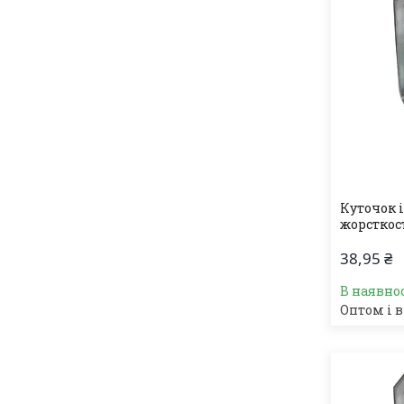
Куточок 
жорсткос
38,95 ₴
В наявно
Оптом і в