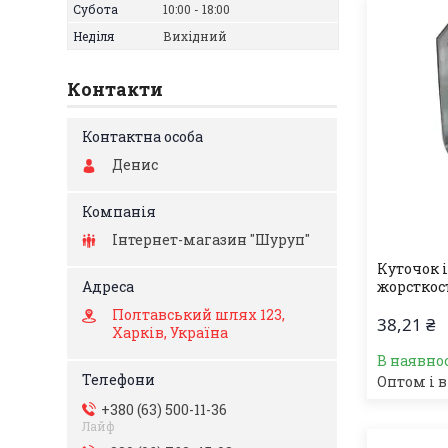
Субота
10:00
18:00
Неділя
Вихідний
Контакти
Денис
Інтернет-магазин "Шуруп"
Куточок 
жорсткос
Полтавський шлях 123,
38,21 ₴
Харків, Україна
В наявно
Оптом і в
+380 (63) 500-11-36
Лайф