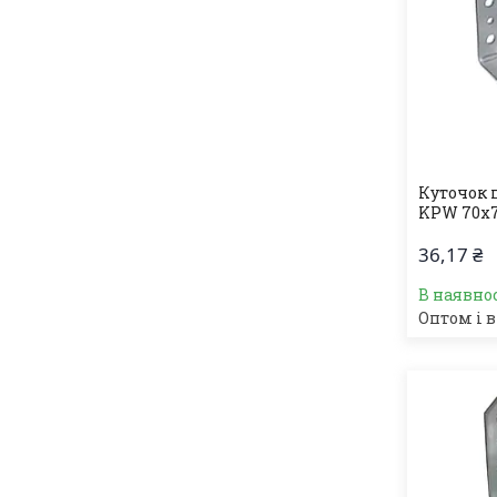
Куточок 
KPW 70х7
36,17 ₴
В наявно
Оптом і в