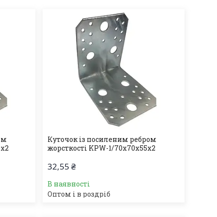
ом
Куточок із посиленим ребром
0х2
жорсткості KPW-1/70х70х55х2
32,55 ₴
В наявності
Оптом і в роздріб