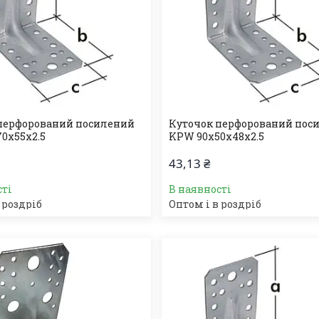
перфорований посилений
Куточок перфорований пос
0х55х2.5
KPW 90х50х48х2.5
43,13 ₴
сті
В наявності
 роздріб
Оптом і в роздріб