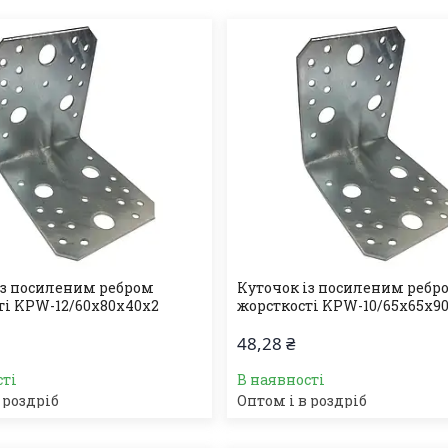
із посиленим ребром
Куточок із посиленим ребр
ті KPW-12/60х80х40х2
жорсткості KPW-10/65х65х9
48,28 ₴
сті
В наявності
 роздріб
Оптом і в роздріб