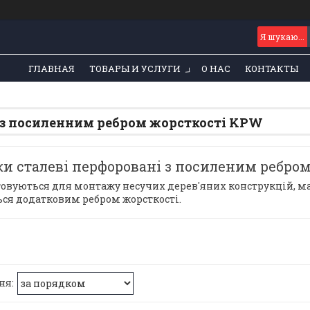
ГЛАВНАЯ
ТОВАРЫ И УСЛУГИ
О НАС
КОНТАКТЫ
з посиленним ребром жорсткості KPW
и сталеві перфоровані з посиленим ребром
овуються для монтажу несучих дерев'яних конструкцій, ма
ься додатковим ребром жорсткості.