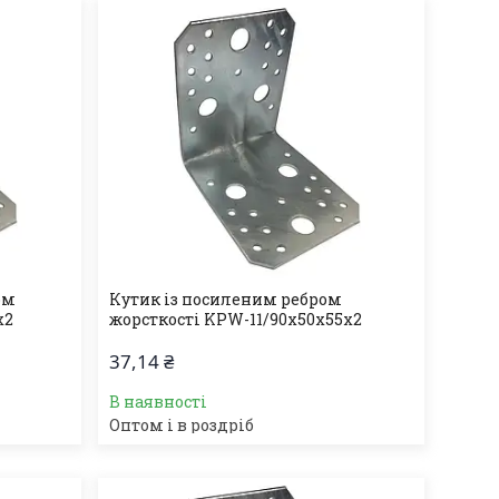
ом
Кутик із посиленим ребром
х2
жорсткості KPW-11/90х50х55х2
37,14 ₴
В наявності
Оптом і в роздріб