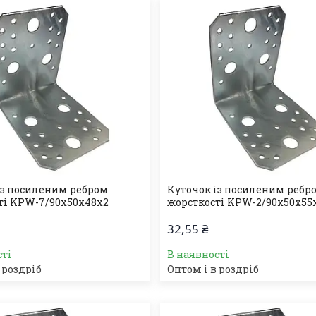
із посиленим ребром
Куточок із посиленим ребр
ті KPW-7/90х50х48х2
жорсткості KPW-2/90х50х55
32,55 ₴
сті
В наявності
 роздріб
Оптом і в роздріб