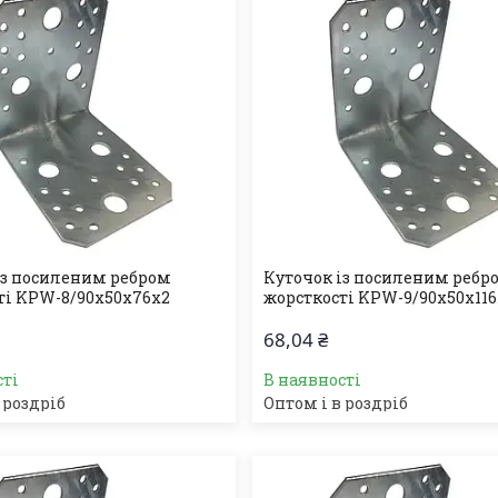
із посиленим ребром
Куточок із посиленим ребр
ті KPW-8/90х50х76х2
жорсткості KPW-9/90х50х11
68,04 ₴
сті
В наявності
 роздріб
Оптом і в роздріб