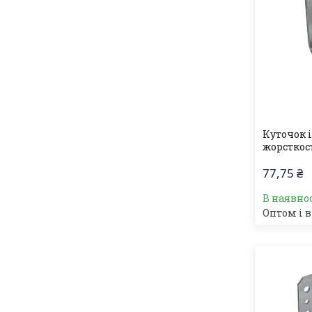
Куточок 
жорсткос
77,75 ₴
В наявно
Оптом і в