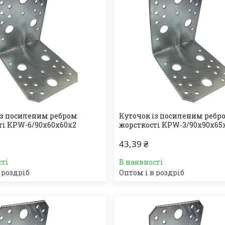
із посиленим ребром
Куточок із посиленим ребр
ті KPW-6/90х60х60х2
жорсткості KPW-3/90х90х65
43,39 ₴
сті
В наявності
 роздріб
Оптом і в роздріб