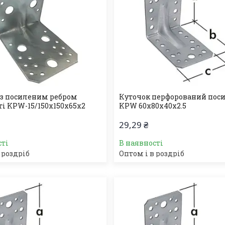
із посиленим ребром
Куточок перфорований пос
ті KPW-15/150х150х65х2
KPW 60х80х40х2.5
29,29 ₴
сті
В наявності
 роздріб
Оптом і в роздріб