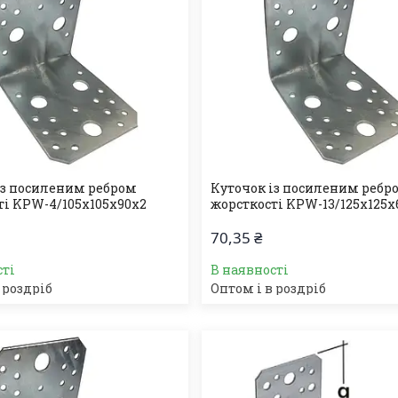
із посиленим ребром
Куточок із посиленим ребр
ті KPW-4/105х105х90х2
жорсткості KPW-13/125х125х
70,35 ₴
сті
В наявності
 роздріб
Оптом і в роздріб