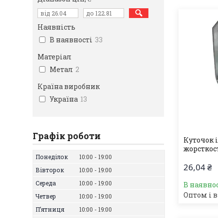
Наявність
В наявності
33
Матеріал
Метал
2
Країна виробник
Україна
13
Графік роботи
Куточок 
жорсткос
Понеділок
10:00
19:00
26,04 ₴
Вівторок
10:00
19:00
Середа
10:00
19:00
В наявно
Оптом і в
Четвер
10:00
19:00
Пʼятниця
10:00
19:00