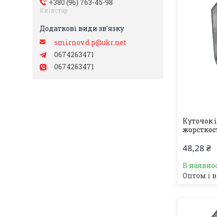
+380 (96) 763-45-98
Київстар
smirnov.d.p@ukr.net
0674263471
0674263471
Куточок 
жорсткос
48,28 ₴
В наявно
Оптом і в