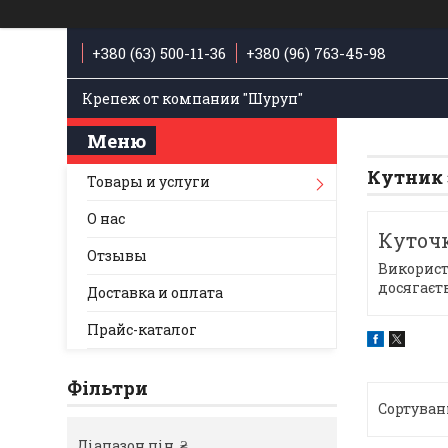
+380 (63) 500-11-36
+380 (96) 763-45-98
Крепеж от компании "Шуруп"
Кутник 
Товары и услуги
О нас
Куточк
Отзывы
Використ
досягаєт
Доставка и оплата
Прайс-каталог
Фільтри
Діапазон цін, ₴