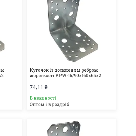
ом
Куточок із посиленим ребром
х2
жорсткості KPW-16/90х160х65х2
74,11 ₴
В наявності
Оптом і в роздріб