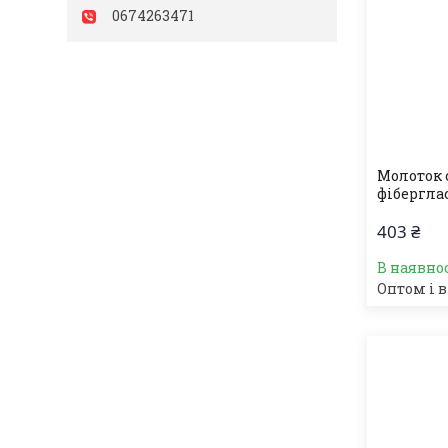
0674263471
Молоток 
фібергла
403 ₴
В наявно
Оптом і в