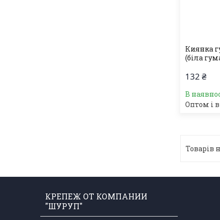
Киянка гу
(біла гум
132 ₴
В наявно
Оптом і в
КРЕПЕЖ ОТ КОМПАНИИ
"ШУРУП"