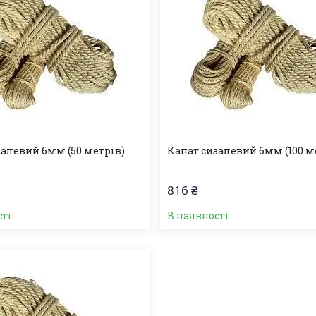
залевий 6мм (50 метрів)
Канат сизалевий 6мм (100 м
816 ₴
сті
В наявності