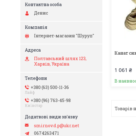
Денис
Інтернет-магазин "Шуруп"
Канат си
Полтавський шлях 123,
Харків, Україна
1 061 ₴
В наявно
+380 (63) 500-11-36
Лайф
+380 (96) 763-45-98
Київстар
smirnov.d.p@ukr.net
0674263471