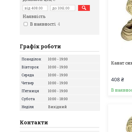
Наявність
В наявності
4
Графік роботи
Понеділок
10:00
19:00
Канат си
Вівторок
10:00
19:00
Середа
10:00
19:00
408 ₴
Четвер
10:00
19:00
В наявно
Пʼятниця
10:00
19:00
Субота
10:00
18:00
Неділя
Вихідний
Контакти