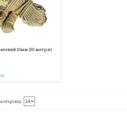
залевий 10мм (50 метрів)
сті