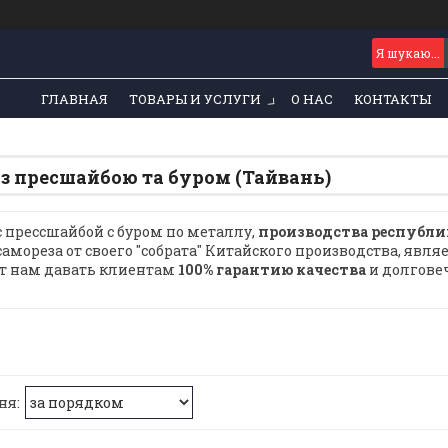
ГЛАВНАЯ
ТОВАРЫ И УСЛУГИ
О НАС
КОНТАКТЫ
 з пресшайбою та буром (Тайвань)
с прессшайбой с буром по металлу,
производства республи
самореза от своего "собрата" Китайского производства, явля
т нам давать клиентам
100% гарантию качества
и долгове