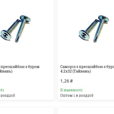
з пресшайбою з буром
Саморіз з пресшайбою з бу
айвань)
4.2х32 (Тайвань)
1,26 ₴
сті
В наявності
 роздріб
Оптом і в роздріб