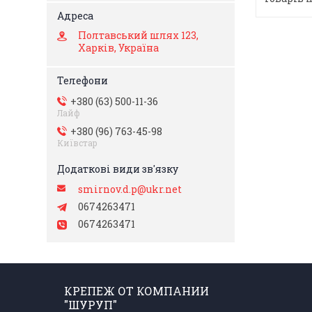
Полтавський шлях 123,
Харків, Україна
+380 (63) 500-11-36
Лайф
+380 (96) 763-45-98
Київстар
smirnov.d.p@ukr.net
0674263471
0674263471
КРЕПЕЖ ОТ КОМПАНИИ
"ШУРУП"