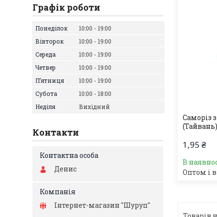
Графік роботи
Понеділок
10:00
19:00
Вівторок
10:00
19:00
Середа
10:00
19:00
Четвер
10:00
19:00
Пʼятниця
10:00
19:00
Субота
10:00
18:00
Неділя
Вихідний
Саморіз з
(Тайвань
Контакти
1,95 ₴
В наявно
Денис
Оптом і в
Інтернет-магазин "Шуруп"