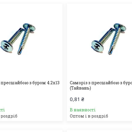
 пресшайбою з буром 4.2х13
Саморіз з пресшайбою з буро
)
(Тайвань)
0,81 ₴
сті
В наявності
 роздріб
Оптом і в роздріб