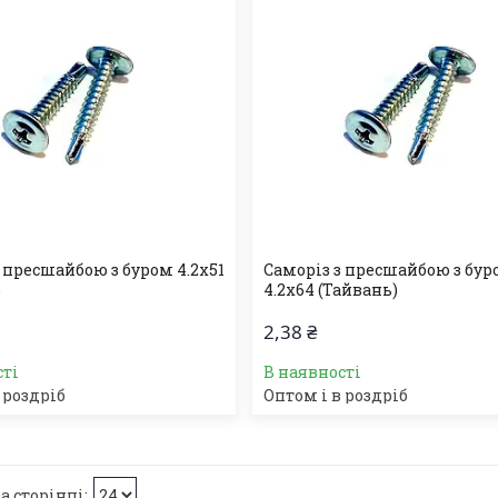
 пресшайбою з буром 4.2х51
Саморіз з пресшайбою з бу
)
4.2х64 (Тайвань)
2,38 ₴
сті
В наявності
 роздріб
Оптом і в роздріб