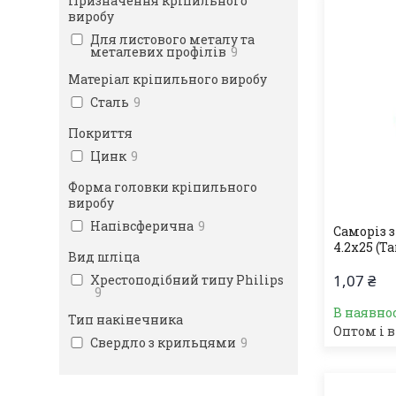
Призначення кріпильного
виробу
Для листового металу та
металевих профілів
9
Матеріал кріпильного виробу
Сталь
9
Покриття
Цинк
9
Форма головки кріпильного
виробу
Напівсферична
9
Саморіз 
4.2х25 (Т
Вид шліца
1,07 ₴
Хрестоподібний типу Philips
9
В наявно
Тип накінечника
Оптом і в
Свердло з крильцями
9